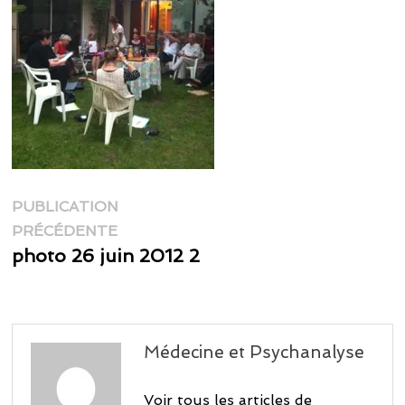
Navigation
PUBLICATION
Publication
de
PRÉCÉDENTE
précédente :
photo 26 juin 2012 2
l’article
Médecine et Psychanalyse
Voir tous les articles de