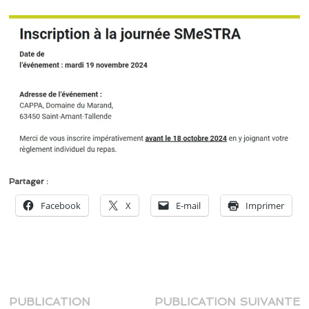
Partager :
Facebook
X
E-mail
Imprimer
Navigation
P
PUBLICATION
PUBLICATION SUIVANTE