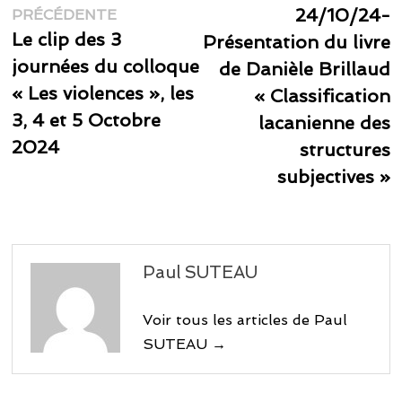
Publication
s
24/10/24-
de
PRÉCÉDENTE
précédente :
Le clip des 3
Présentation du livre
l’article
journées du colloque
de Danièle Brillaud
« Les violences », les
« Classification
3, 4 et 5 Octobre
lacanienne des
2024
structures
subjectives »
Paul SUTEAU
Voir tous les articles de Paul
SUTEAU →