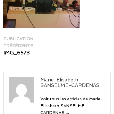
Navigation
PUBLICATION
Publication
de
PRÉCÉDENTE
précédente :
IMG_6573
l’article
Marie-Elisabeth
SANSELME-CARDENAS
Voir tous les articles de Marie-
Elisabeth SANSELME-
CARDENAS →