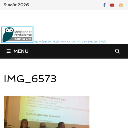
Passer
9 août 2026
au
contenu
MENU
IMG_6573