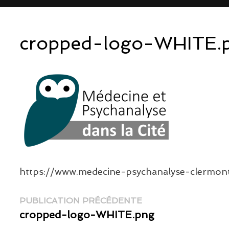
cropped-logo-WHITE.
https://www.medecine-psychanalyse-clermo
Navigation
Publication
PUBLICATION PRÉCÉDENTE
précédente :
cropped-logo-WHITE.png
de