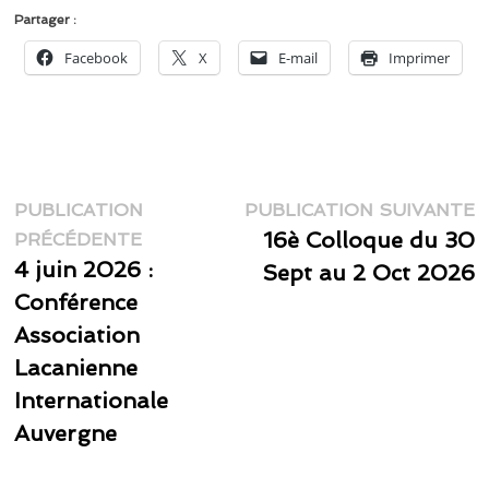
Partager :
Facebook
X
E-mail
Imprimer
Navigation
P
PUBLICATION
PUBLICATION SUIVANTE
Publication
s
16è Colloque du 30
de
PRÉCÉDENTE
précédente :
4 juin 2026 :
Sept au 2 Oct 2026
l’article
Conférence
Association
Lacanienne
Internationale
Auvergne