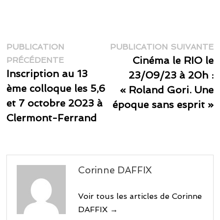
Navigation
P
PUBLICATION
PUBLICATION SUIVANTE
Publication
s
Cinéma le RIO le
de
PRÉCÉDENTE
précédente :
Inscription au 13
23/09/23 à 20h :
l’article
ème colloque les 5,6
« Roland Gori. Une
et 7 octobre 2023 à
époque sans esprit »
Clermont-Ferrand
Corinne DAFFIX
Voir tous les articles de Corinne
DAFFIX →