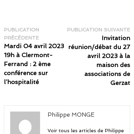
Navigation
P
PUBLICATION
PUBLICATION SUIVANTE
Publication
s
Invitation
de
PRÉCÉDENTE
précédente :
Mardi 04 avril 2023
réunion/débat du 27
l’article
19h à Clermont-
avril 2023 à la
Ferrand : 2 ème
maison des
conférence sur
associations de
l’hospitalité
Gerzat
Philippe MONGE
Voir tous les articles de Philippe