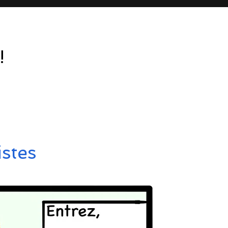
!
istes