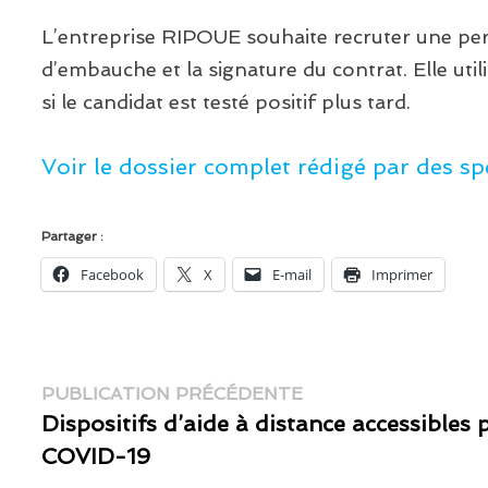
L’entreprise RIPOUE souhaite recruter une per
d’embauche et la signature du contrat. Elle uti
si le candidat est testé positif plus tard.
Voir le dossier complet rédigé par des spé
Partager :
Facebook
X
E-mail
Imprimer
Navigation
Publication
PUBLICATION PRÉCÉDENTE
précédente :
Dispositifs d’aide à distance accessibles
de
COVID-19
l’article