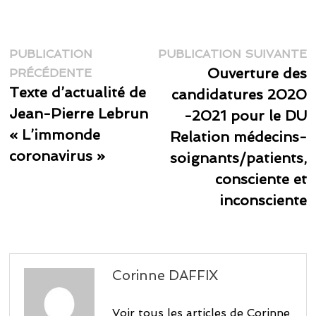
Navigation
P
PUBLICATION
PUBLICATION SUIVANTE
Publication
s
Ouverture des
de
PRÉCÉDENTE
précédente :
Texte d’actualité de
candidatures 2020
l’article
Jean-Pierre Lebrun
-2021 pour le DU
« L’immonde
Relation médecins-
coronavirus »
soignants/patients,
consciente et
inconsciente
Corinne DAFFIX
Voir tous les articles de Corinne