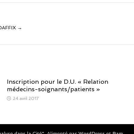
e DAFFIX →
Inscription pour le D.U. « Relation
médecins-soignants/patients »
24 avril 2017
alyse dans la Cité"
. Alimenté par
WordPress
et
Bam
.