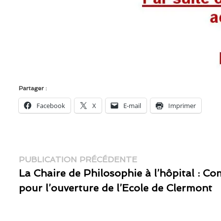
Partager :
Facebook
X
E-mail
Imprimer
Navigation
Publication
PUBLICATION PRÉCÉDENTE
précédente :
La Chaire de Philosophie à l’hôpital : 
de
pour l’ouverture de l’Ecole de Clermont
l’article