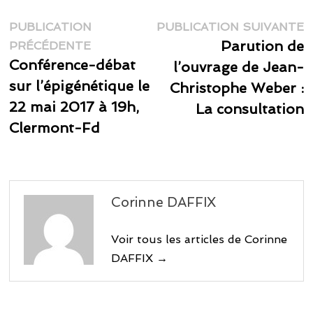
Navigation
P
PUBLICATION
PUBLICATION SUIVANTE
Publication
s
Parution de
de
PRÉCÉDENTE
précédente :
Conférence-débat
l’ouvrage de Jean-
l’article
sur l’épigénétique le
Christophe Weber :
22 mai 2017 à 19h,
La consultation
Clermont-Fd
Corinne DAFFIX
Voir tous les articles de Corinne
DAFFIX →