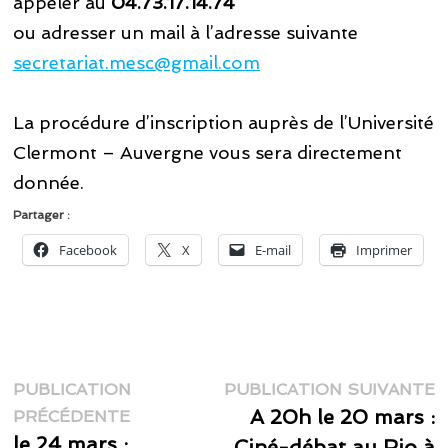
appeler au
04.73.17.14.74
ou adresser un mail à l’adresse suivante
secretariat.mesc@gmail.com
La procédure d’inscription auprès de l’Université
Clermont – Auvergne vous sera directement
donnée.
Partager :
Facebook
X
E-mail
Imprimer
Navigation
P
PUBLICATION
PUBLICATION SUIVANTE
Publication
s
A 20h le 20 mars :
de
PRÉCÉDENTE
précédente :
le 24 mars :
Ciné-débat au Rio à