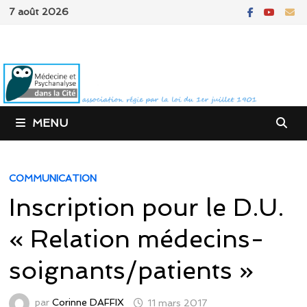
Passer
7 août 2026
au
contenu
MENU
COMMUNICATION
Inscription pour le D.U.
« Relation médecins-
soignants/patients »
par
Corinne DAFFIX
11 mars 2017