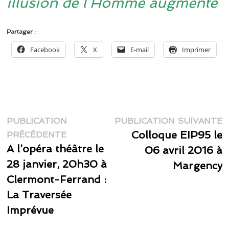
illusion de l’Homme augmenté
Partager :
Facebook
X
E-mail
Imprimer
Navigation
P
PUBLICATION
PUBLICATION SUIVANTE
Publication
s
Colloque EIP95 le
de
PRÉCÉDENTE
précédente :
A l’opéra théâtre le
06 avril 2016 à
l’article
28 janvier, 20h30 à
Margency
Clermont-Ferrand :
La Traversée
Imprévue