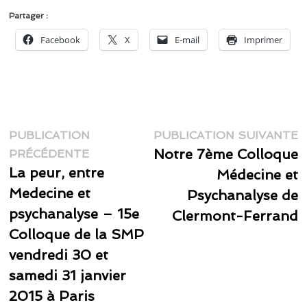
Partager :
Facebook
X
E-mail
Imprimer
Navigation
P
PUBLICATION
PUBLICATION SUIVANTE
Publication
s
Notre 7ème Colloque
de
PRÉCÉDENTE
précédente :
La peur, entre
Médecine et
l’article
Medecine et
Psychanalyse de
psychanalyse – 15e
Clermont-Ferrand
Colloque de la SMP
vendredi 30 et
samedi 31 janvier