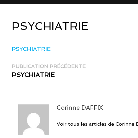
PSYCHIATRIE
PSYCHIATRIE
Navigation
Publication
PUBLICATION PRÉCÉDENTE
précédente :
PSYCHIATRIE
de
l’article
Corinne DAFFIX
Voir tous les articles de Corinn