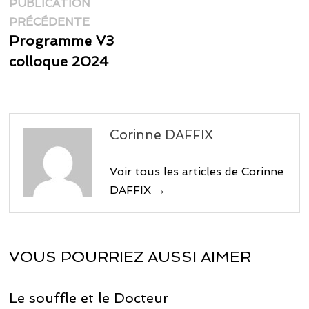
Navigation
PUBLICATION
Publication
de
PRÉCÉDENTE
précédente :
Programme V3
l’article
colloque 2024
Corinne DAFFIX
Voir tous les articles de Corinne
DAFFIX →
VOUS POURRIEZ AUSSI AIMER
Le souffle et le Docteur