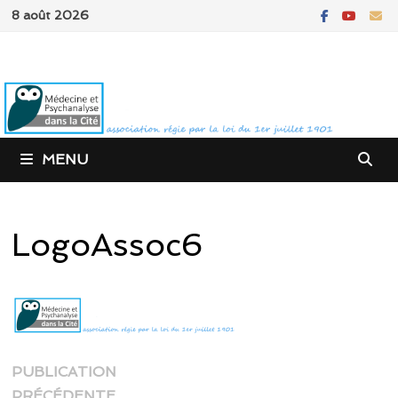
Passer
8 août 2026
au
contenu
MENU
LogoAssoc6
Navigation
PUBLICATION
Publication
PRÉCÉDENTE