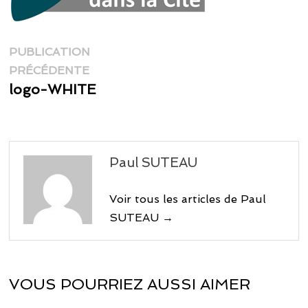
Navigation
PUBLICATION
Publication
de
PRÉCÉDENTE
précédente :
logo-WHITE
l’article
Paul SUTEAU
Voir tous les articles de Paul
SUTEAU →
VOUS POURRIEZ AUSSI AIMER