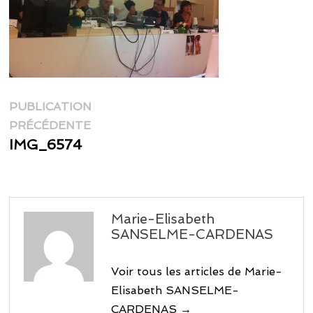
Navigation
PUBLICATION
Publication
de
PRÉCÉDENTE
précédente :
IMG_6574
l’article
Marie-Elisabeth
SANSELME-CARDENAS
Voir tous les articles de Marie-
Elisabeth SANSELME-
CARDENAS →