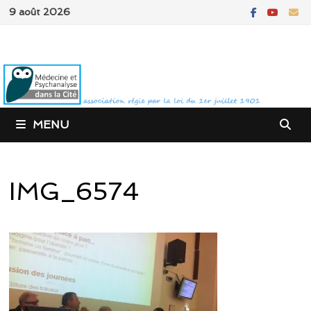
Passer
9 août 2026
au
contenu
MENU
IMG_6574