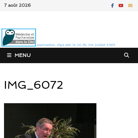
Passer
7 août 2026
au
contenu
MENU
IMG_6072