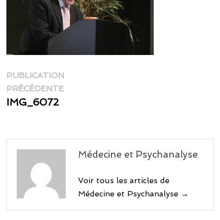
Navigation
PUBLICATION
Publication
de
PRÉCÉDENTE
précédente :
IMG_6072
l’article
Médecine et Psychanalyse
Voir tous les articles de
Médecine et Psychanalyse →