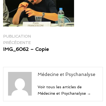
Navigation
PUBLICATION
Publication
de
PRÉCÉDENTE
précédente :
IMG_6062 – Copie
l’article
Médecine et Psychanalyse
Voir tous les articles de
Médecine et Psychanalyse →