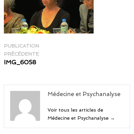
Navigation
PUBLICATION
Publication
de
PRÉCÉDENTE
précédente :
IMG_6058
l’article
Médecine et Psychanalyse
Voir tous les articles de
Médecine et Psychanalyse →