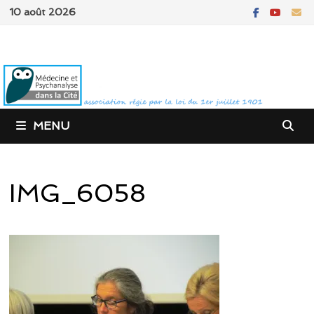
Passer
10 août 2026
au
contenu
MENU
IMG_6058