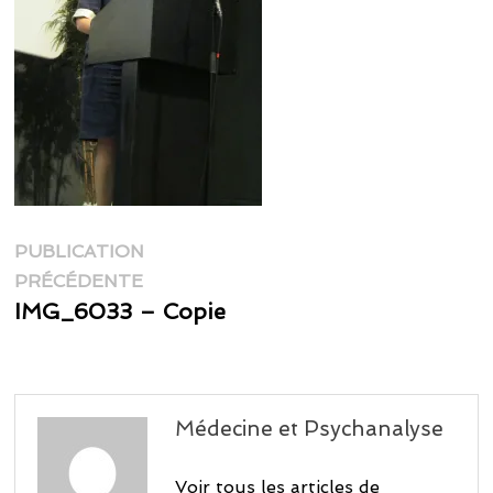
Navigation
PUBLICATION
Publication
de
PRÉCÉDENTE
précédente :
IMG_6033 – Copie
l’article
Médecine et Psychanalyse
Voir tous les articles de