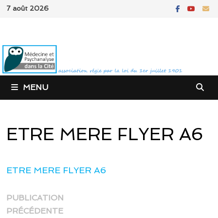
Passer
7 août 2026
au
contenu
MENU
ETRE MERE FLYER A6
ETRE MERE FLYER A6
Navigation
PUBLICATION
Publication
de
PRÉCÉDENTE