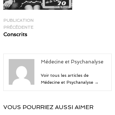
Navigation
PUBLICATION
Publication
de
PRÉCÉDENTE
précédente :
Conscrits
l’article
Médecine et Psychanalyse
Voir tous les articles de
Médecine et Psychanalyse →
VOUS POURRIEZ AUSSI AIMER