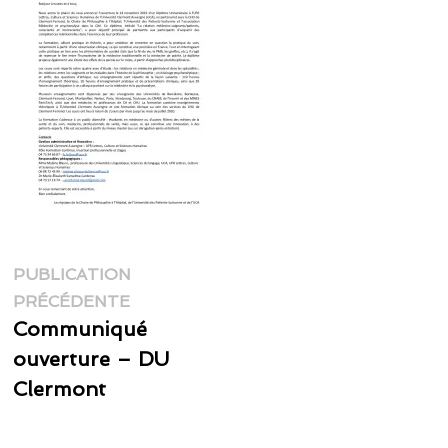
Navigation
PUBLICATION
Publication
de
PRÉCÉDENTE
précédente :
Communiqué
l’article
ouverture – DU
Clermont