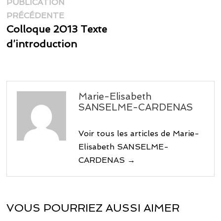
Navigation
PUBLICATION
Publication
de
PRÉCÉDENTE
précédente :
Colloque 2013 Texte
l’article
d’introduction
Marie-Elisabeth
SANSELME-CARDENAS
Voir tous les articles de Marie-
Elisabeth SANSELME-
CARDENAS →
VOUS POURRIEZ AUSSI AIMER