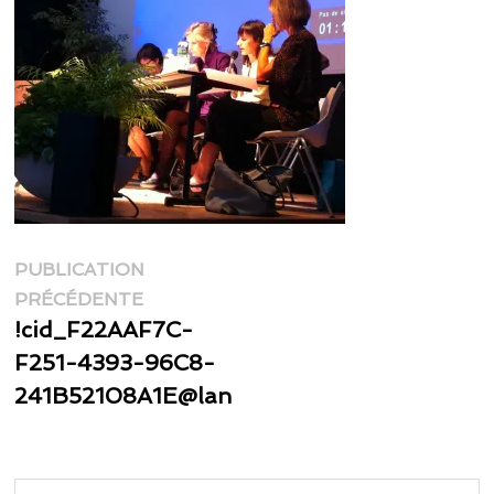
Navigation
PUBLICATION
Publication
de
PRÉCÉDENTE
précédente :
!cid_F22AAF7C-
l’article
F251-4393-96C8-
241B52108A1E@lan