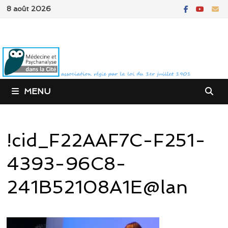
Passer
8 août 2026
au
contenu
MENU
!cid_F22AAF7C-F251-
4393-96C8-
241B52108A1E@lan