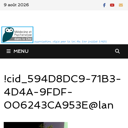
Passer
9 août 2026
au
contenu
MENU
!cid_594D8DC9-71B3-
4D4A-9FDF-
006243CA953E@lan