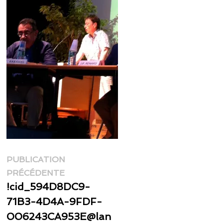
Navigation
PUBLICATION
Publication
de
PRÉCÉDENTE
précédente :
!cid_594D8DC9-
l’article
71B3-4D4A-9FDF-
006243CA953E@lan