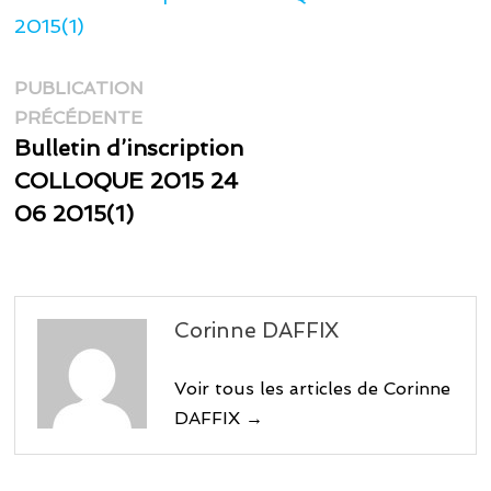
2015(1)
Navigation
PUBLICATION
Publication
de
PRÉCÉDENTE
précédente :
Bulletin d’inscription
l’article
COLLOQUE 2015 24
06 2015(1)
Corinne DAFFIX
Voir tous les articles de Corinne
DAFFIX →