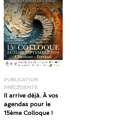
Navigation
PUBLICATION
Publication
de
PRÉCÉDENTE
précédente :
Il arrive déjà. À vos
l’article
agendas pour le
15ème Colloque !