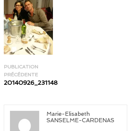
Navigation
PUBLICATION
Publication
de
PRÉCÉDENTE
précédente :
20140926_231148
l’article
Marie-Elisabeth
SANSELME-CARDENAS