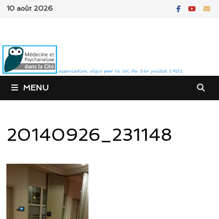
Passer
10 août 2026
au
contenu
MENU
20140926_231148