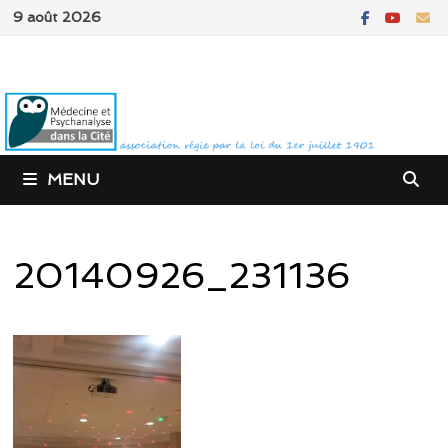
Passer
9 août 2026
au
contenu
MENU
20140926_231136