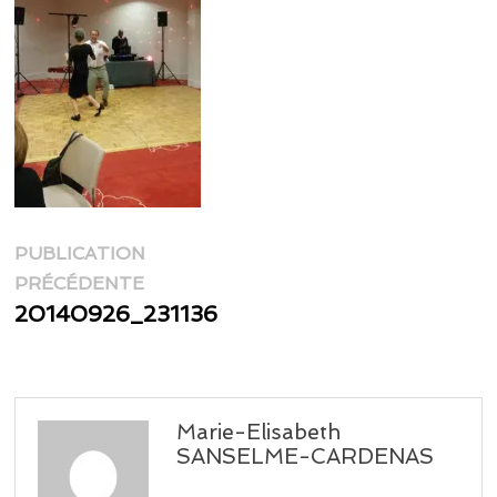
Navigation
PUBLICATION
Publication
de
PRÉCÉDENTE
précédente :
20140926_231136
l’article
Marie-Elisabeth
SANSELME-CARDENAS