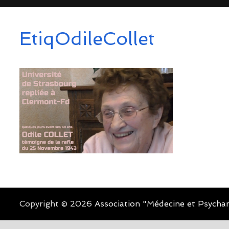
EtiqOdileCollet
Copyright © 2026
Association "Médecine et Psychan