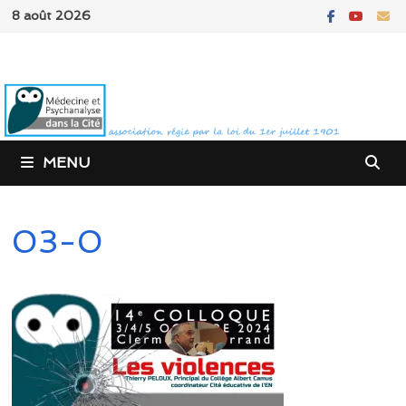
Passer
8 août 2026
au
contenu
MENU
03-0