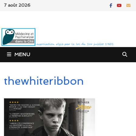
Passer
7 août 2026
au
contenu
MENU
thewhiteribbon