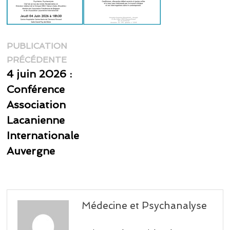
Navigation
PUBLICATION
Publication
de
PRÉCÉDENTE
précédente :
4 juin 2026 :
l’article
Conférence
Association
Lacanienne
Internationale
Auvergne
Médecine et Psychanalyse