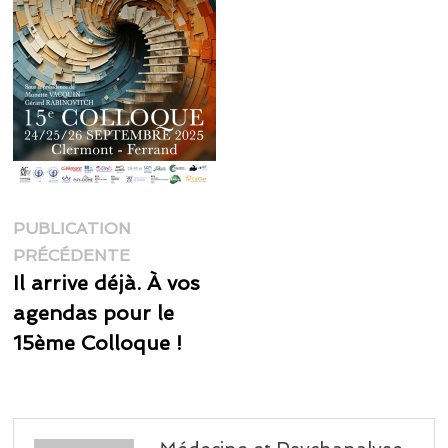
Navigation
PUBLICATION
Publication
de
PRÉCÉDENTE
précédente :
Il arrive déjà. À vos
l’article
agendas pour le
15ème Colloque !