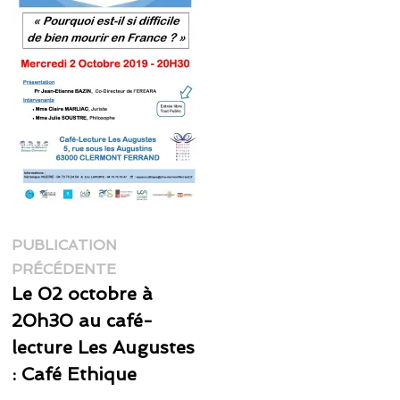
Navigation
PUBLICATION
Publication
de
PRÉCÉDENTE
précédente :
Le 02 octobre à
l’article
20h30 au café-
lecture Les Augustes
: Café Ethique